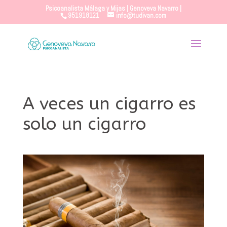
Psicoanalista Málaga y Mijas | Genoveva Navarro |
951918121
info@tudivan.com
A veces un cigarro es
solo un cigarro