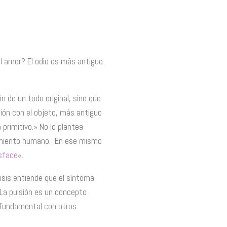
l amor? El odio es más antiguo
ón de un todo original, sino que
ción con el objeto, más antiguo
 primitivo.» No lo plantea
frimiento humano. En ese mismo
isface
«.
lisis entiende que el síntoma
 La pulsión es un concepto
 fundamental con otros