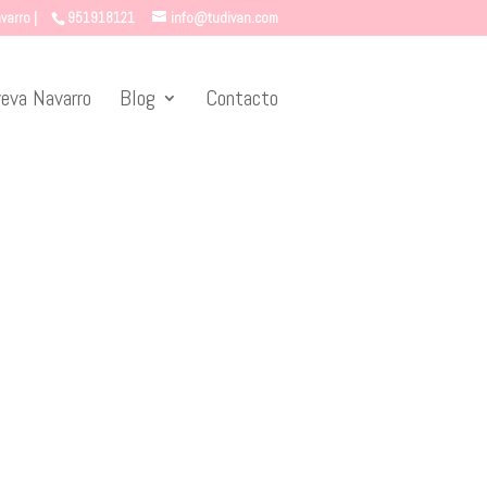
varro |
951918121
info@tudivan.com
eva Navarro
Blog
Contacto