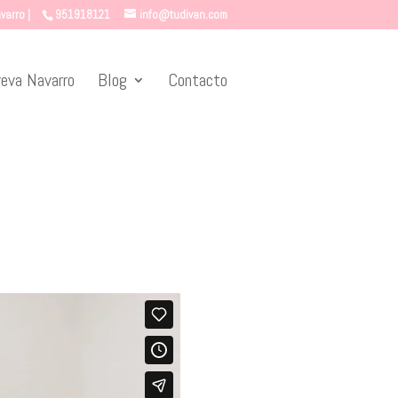
varro |
951918121
info@tudivan.com
eva Navarro
Blog
Contacto