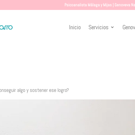
Psicoanalista Málaga y Mijas | Genoveva Na
Inicio
Servicios
Genov
onseguir algo y sostener ese logro?