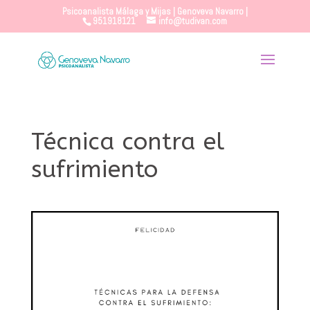
Psicoanalista Málaga y Mijas | Genoveva Navarro |
951918121
info@tudivan.com
Técnica contra el
sufrimiento